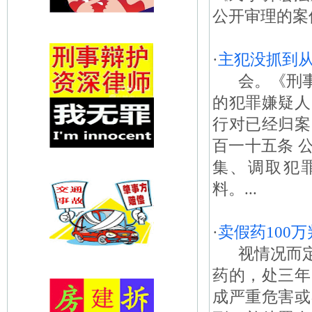
公开审理的案
·
主犯没抓到
会。《刑事
的犯罪嫌疑人
行对已经归案
百一十五条 
集、调取犯
料。...
·
卖假药100
视情况而定
药的，处三年
成严重危害或