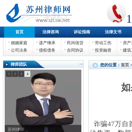
1
首页
法律咨询
诉讼指南
法律文书
婚姻家庭
遗产继承
民间借贷
劳动工伤
房产
公司法务
债权债务
合同协议
投资融资
建筑
律师团队
>>
您的位置：
首页
1
2
3
4
如
诈骗47万自
苏州律师