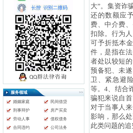
大”。集资诈
还的数额应
费、中介费、
扣除。行为人
可予折抵本金
件，是指在法
者处以较短的
预备犯、未遂
卫、紧急避
等。4、结合
服务领域
>>
骗犯来说自首
婚姻家庭
民间借贷
对于当事人来
刑事辩护
房产买卖
影响，那么处
劳动人事
债权债务
此类问题的追
合同违约
公司法务