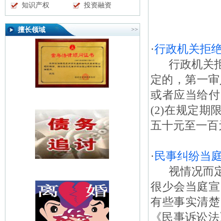
知识产权
投资融资
擅长领域
>>
·
行政机关拒
行政机关拒
定的，第一审
或者应当给付
(2)在规定
五十元至一百元
·
民事纠纷当
视情况而定
很少会当庭宣
有些事实清楚
《民事诉讼法