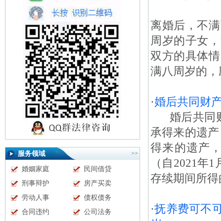
离婚后，不满
周岁的子女，
双方的具体情
满八周岁的，
·
婚后共同财产
婚后共同财产
承得来的遗产
得来的遗产，
服务领域
>>
（自2021年
婚姻家庭
民间借贷
存续期间所得的
刑事辩护
房产买卖
劳动人事
债权债务
·
抚养费可不
合同违约
公司法务