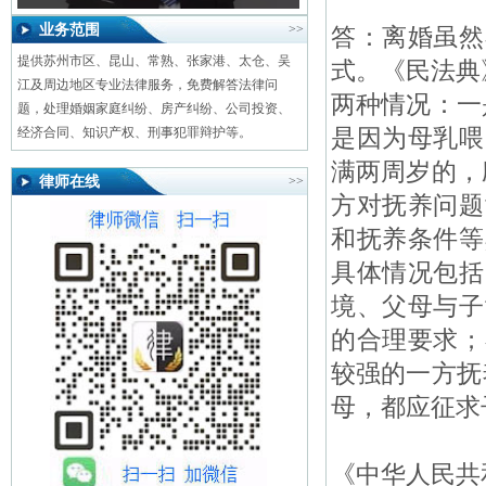
业务范围
>>
答：离婚虽然
提供苏州市区、昆山、常熟、张家港、太仓、吴
式。《民法典
江及周边地区专业法律服务，免费解答法律问
两种情况：一
题，处理婚姻家庭纠纷、房产纠纷、公司投资、
是因为母乳喂
经济合同、知识产权、刑事犯罪辩护等。
满两周岁的，
律师在线
>>
方对抚养问题
和抚养条件等
具体情况包括
境、父母与子
的合理要求；
较强的一方抚
母，都应征求
《中华人民共和