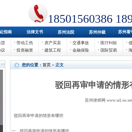
18501560386 18
讼指南
法律文书
苏州看
苏州法院
苏州仲裁
借贷
劳动工伤
房产买卖
交通事故
医疗纠纷
协议
投资融资
建筑工程
金融保险
国际贸易
>>
您的位置：
首页
> 正文
驳回再审申请的情形
苏州律师网 www.szLsw.ne
驳回再审申请的情形有哪些
一、驳回再审申请的情形有哪些