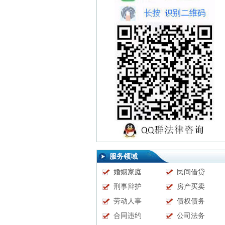
服务领域
婚姻家庭
民间借贷
刑事辩护
房产买卖
劳动人事
债权债务
合同违约
公司法务