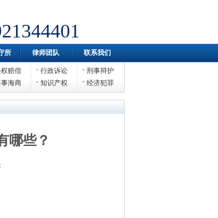
921344401
守所
律师团队
联系我们
侵权赔偿
行政诉讼
刑事辩护
海事海商
知识产权
经济犯罪
有哪些？
t