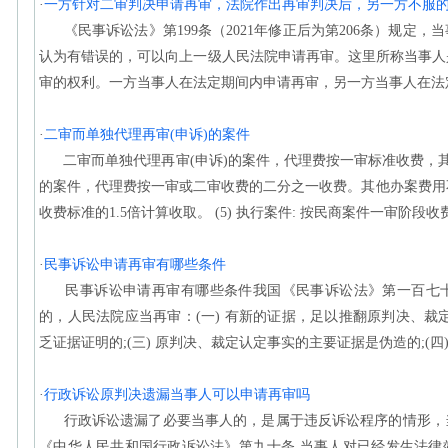
·
一方针对二审判决申请再审，法院作出再审判决后，另一方不服
《民事诉讼法》第199条（2021年修正后为第206条）规定
认为有错误的，可以向上一级人民法院申请再审。这里所称当事人
审的权利。一方当事人在法定期间内申请再审，另一方当事人在法定
·
二审而单独代理再审(申诉)的案件
二审而单独代理再审(申诉)的案件，代理费按一审标准收费，其
的案件，代理费按一审或二审收费的二分之一收费。其他办案费用不变
收费标准的1.5倍计算收取。 (5) 执行案件: 按民商案件一审阶段收费
·
民事诉讼申请再审有哪些条件
民事诉讼申请再审有哪些条件我国《民事诉讼法》第一百七十
的，人民法院应当再审：(一) 有新的证据，足以推翻原判决、裁定
乏证据证明的;(三) 原判决、裁定认定事实的主要证据是伪造的;(四)
·
行政诉讼原判决遗漏当事人可以申请再审吗
行政诉讼遗漏了必要当事人的，是属于违反诉讼程序的情形，
《中华人民共和国行政诉讼法》第九十条 当事人对已经发生法律