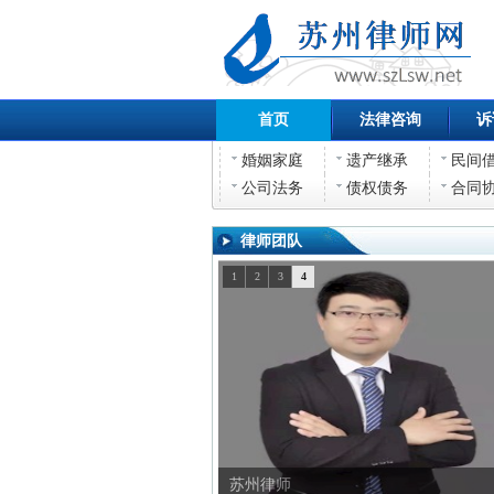
首页
法律咨询
诉
婚姻家庭
遗产继承
民间
公司法务
债权债务
合同
律师团队
1
2
3
4
苏州律师