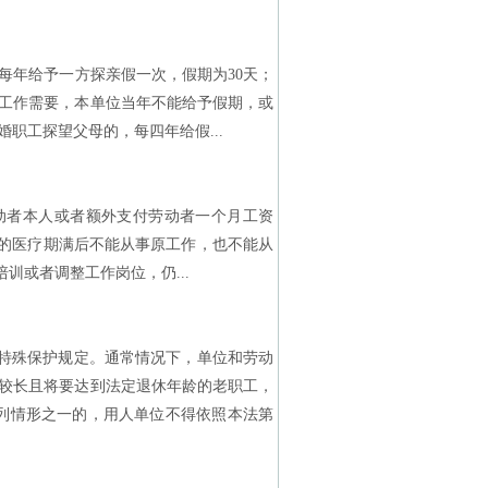
年给予一方探亲假一次，假期为30天；
为工作需要，本单位当年不能给予假期，或
职工探望父母的，每四年给假...
者本人或者额外支付劳动者一个月工资
定的医疗期满后不能从事原工作，也不能从
训或者调整工作岗位，仍...
特殊保护规定。通常情况下，单位和劳动
较长且将要达到法定退休年龄的老职工，
列情形之一的，用人单位不得依照本法第