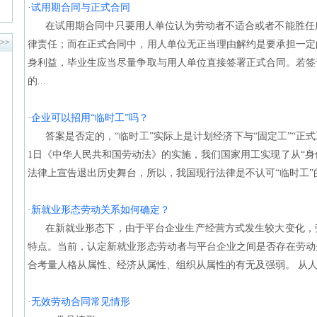
·
试用期合同与正式合同
在试用期合同中只要用人单位认为劳动者不适合或者不能胜任
>>
律责任；而在正式合同中，用人单位无正当理由解约是要承担一定
身利益，毕业生应当尽量争取与用人单位直接签署正式合同。若签
的...
·
企业可以招用“临时工”吗？
答案是否定的，“临时工”实际上是计划经济下与“固定工”“正式工
1日《中华人民共和国劳动法》的实施，我们国家用工实现了从“身份
法律上宣告退出历史舞台，所以，我国现行法律是不认可“临时工”的。
·
新就业形态劳动关系如何确定？
在新就业形态下，由于平台企业生产经营方式发生较大变化，
特点。当前，认定新就业形态劳动者与平台企业之间是否存在劳动
合考量人格从属性、经济从属性、组织从属性的有无及强弱。 从人格
·
无效劳动合同常见情形