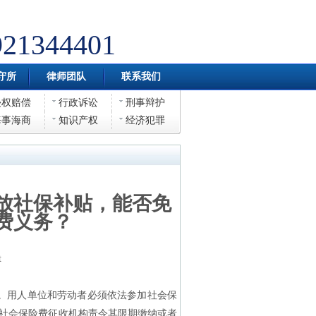
921344401
守所
律师团队
联系我们
侵权赔偿
行政诉讼
刑事辩护
海事海商
知识产权
经济犯罪
放社保补贴，能否免
费义务？
t
。用人单位和劳动者必须依法参加社会保
社会保险费征收机构责令其限期缴纳或者