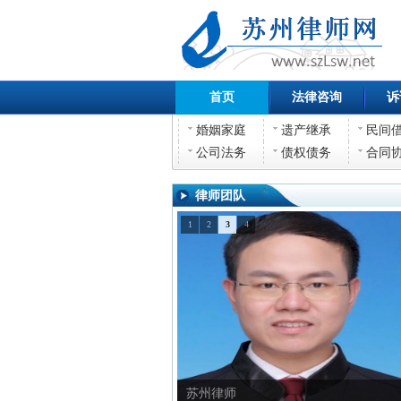
首页
法律咨询
诉
婚姻家庭
遗产继承
民间
公司法务
债权债务
合同
律师团队
1
2
3
4
苏州律师