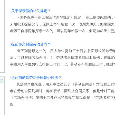
·
关于探亲假的相关规定？
《国务院关于职工探亲待遇的规定》规定： 职工探望配偶的，每
未婚职工探望父母，原则上每年给假一次，假期为20天；如果因
者职工自愿两年探亲一次的，可以两年给假一次，假期为45天；已婚
·
提前多久解除劳动合同？
有下列情形之一的，用人单位提前三十日以书面形式通知劳动
后，可以解除劳动合同： 1、劳动者患病或者非因工负伤，在规
事由用人单位另行安排的工作的； 2、劳动者不能胜任工作，经过培
·
退休前解除劳动合同是否违法？
>>
从法律角度来说，用人单位违反了《劳动合同法》对老职工的
者在劳动合同到期时，都有权单方面终止合同关系。但是针对工龄
《劳动合同法》第四十二条作出特殊规定加以保护：“劳动者有下
四...