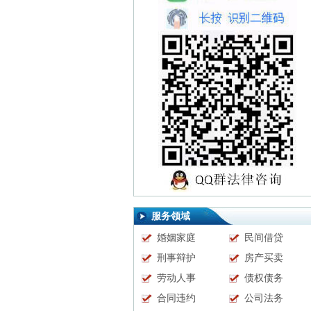
服务领域
婚姻家庭
民间借贷
刑事辩护
房产买卖
劳动人事
债权债务
合同违约
公司法务