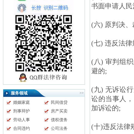
书面申请人民
(六) 原判决
(七) 违反法
(八) 审判
避的;
(九) 无诉
服务领域
>>
讼的当事人，
婚姻家庭
民间借贷
加诉讼的;
刑事辩护
房产买卖
劳动人事
债权债务
(十)违反法
合同违约
公司法务