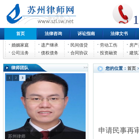
1
首页
法律咨询
诉讼指南
法律文书
婚姻家庭
遗产继承
民间借贷
劳动工伤
房产
公司法务
债权债务
合同协议
投资融资
建筑
律师团队
>>
您的位置：
首页
1
2
3
4
申请民事再
苏州律师